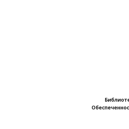
         Библиотекой  гимназии  на 2020/2021  учебный  год  выдано 9997 экз. учебников.   
Обеспеченнос