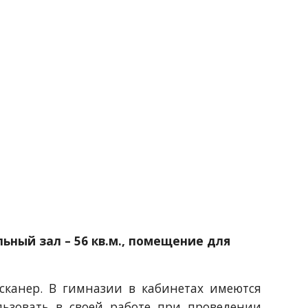
ьный зал – 56 кв.м., помещение для 
сканер. В гимназии в кабинетах имеются
ьзовать в своей работе при проведении