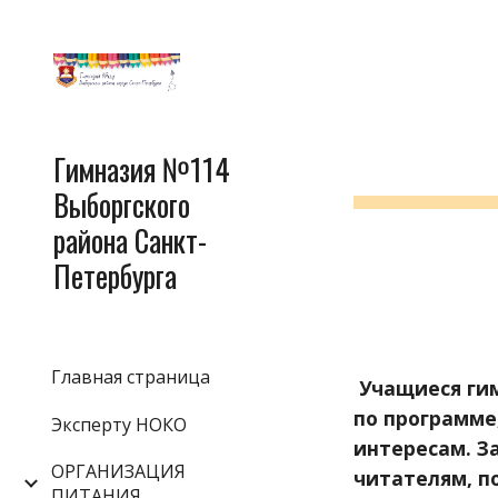
Sk
Гимназия №114
Выборгского
района Санкт-
Петербурга
Главная страница
 Учащиеся гимназии постоянно пользуются библиотекой, берут  книги писателей, которых изучают 
по программе
Эксперту НОКО
интересам. З
ОРГАНИЗАЦИЯ
читателям, п
ПИТАНИЯ