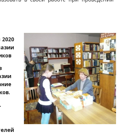
 2020
азии
иков
 
азии 
ние 
ков.
.
телей