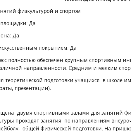
анятий физкультурой и спортом
тплощадки: Да
она: Да
с искусственным покрытием: Да
сс полностью обеспечен крупным спортивным инв
азличной направленности. Средним и мелким спо
я теоретической подготовки учащихся  в школе им
раты, презентации).
щена  двумя спортивными залами для занятий физк
ьтуры проходят занятия  по направлениям внеуроч
олейболу,  общей физической подготовки. На пришк