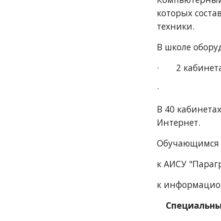
которых соста
техники.
В школе обору
·       2 каб
·      
В 40 кабинета
Интернет.
Обучающимся и
к АИСУ "Параг
к информацио
Специальны