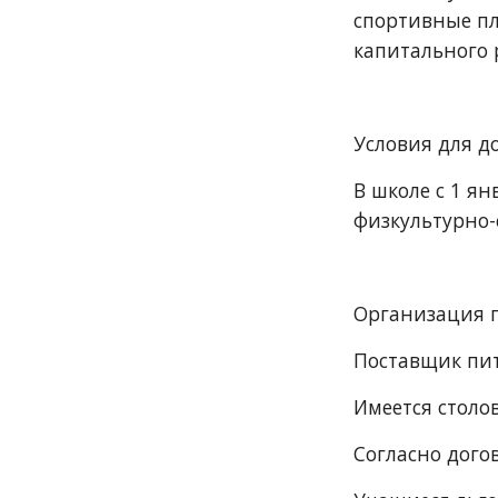
спортивные пло
капитального 
Условия для д
В школе с 1 я
физкультурно-
Организация 
Поставщик пит
Имеется столов
Согласно дого