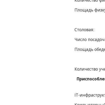
Количество фи
Площадь физкул
Столовая:
Число посадоч
Площадь обеде
Количество уч
Приспособле
IT-инфраструк
Компьютерный 