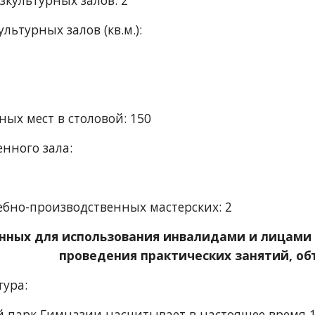
зкультурных залов: 2
ьтурных залов (кв.м.): 
ных мест в столовой: 150
нного зала:  
ебно-производственных мастерских: 2
нных для использования инвалидами и лицами с
проведения практических занятий, об
тура:
парк Гимназии насчитывает в настоящее время 10