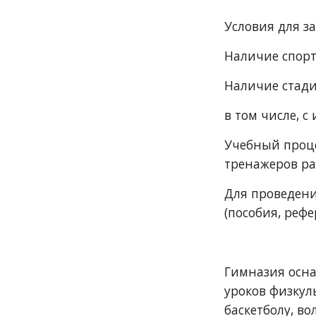
Условия для з
Наличие спор
Наличие стади
в том числе, 
Учебный проце
тренажеров р
Для проведени
(пособия, рефе
Гимназия осна
уроков физкул
баскетболу, в